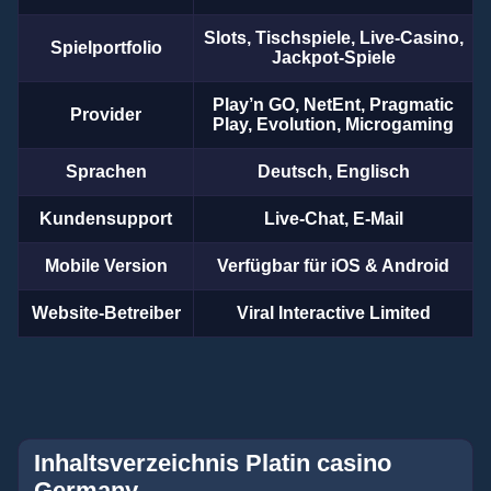
Slots, Tischspiele, Live-Casino,
Spielportfolio
Jackpot-Spiele
Play’n GO, NetEnt, Pragmatic
Provider
Live Craps
Bustabit
Wolf Gold
Lightning Dice
Boom or Bust
Legacy of Dead
Play, Evolution, Microgaming
Evolution Gaming
Independent
Pragmatic Play
Evolution Gaming
BGaming
Play’n GO
Sprachen
Deutsch, Englisch
Kundensupport
Live-Chat, E-Mail
Mobile Version
Verfügbar für iOS & Android
Lightning Roulette
JetX
Book of Dead
Live Baccarat
Crash
Sweet Bonanza
Website-Betreiber
Viral Interactive Limited
Evolution Gaming
Smartsoft Gaming
Play’n GO
Evolution Gaming
Roobet
Pragmatic Play
Inhaltsverzeichnis Platin casino
Germany