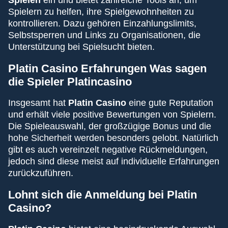
Spielen
ein und bietet zahlreiche Tools an, um
Spielern zu helfen, ihre Spielgewohnheiten zu
kontrollieren. Dazu gehören Einzahlungslimits,
Selbstsperren und Links zu Organisationen, die
Unterstützung bei Spielsucht bieten.
Platin Casino Erfahrungen Was sagen
die Spieler Platincasino
Insgesamt hat
Platin Casino
eine gute Reputation
und erhält viele positive Bewertungen von Spielern.
Die Spieleauswahl, der großzügige Bonus und die
hohe Sicherheit werden besonders gelobt. Natürlich
gibt es auch vereinzelt negative Rückmeldungen,
jedoch sind diese meist auf individuelle Erfahrungen
zurückzuführen.
Lohnt sich die Anmeldung bei Platin
Casino?