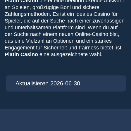
Platin Casino
bietet eine beeindruckende Auswahl
an Spielen, großzügige Boni und sichere
Zahlungsmethoden. Es ist ein ideales Casino für
Spieler, die auf der Suche nach einer zuverlässigen
und unterhaltsamen Plattform sind. Wenn du auf
der Suche nach einem neuen Online-Casino bist,
das eine Vielzahl an Optionen und ein starkes
Engagement für Sicherheit und Fairness bietet, ist
Platin Casino
eine ausgezeichnete Wahl.
Aktualisieren 2026-06-30