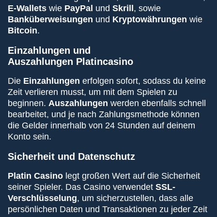
E-Wallets
wie
PayPal
und
Skrill
, sowie
Banküberweisungen
und
Kryptowährungen
wie
Bitcoin
.
Einzahlungen und
Auszahlungen Platincasino
Die
Einzahlungen
erfolgen sofort, sodass du keine
Zeit verlieren musst, um mit dem Spielen zu
beginnen.
Auszahlungen
werden ebenfalls schnell
bearbeitet, und je nach Zahlungsmethode können
die Gelder innerhalb von 24 Stunden auf deinem
Konto sein.
Sicherheit und Datenschutz
Platin Casino
legt großen Wert auf die Sicherheit
seiner Spieler. Das Casino verwendet
SSL-
Verschlüsselung
, um sicherzustellen, dass alle
persönlichen Daten und Transaktionen zu jeder Zeit