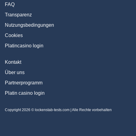
FAQ
Transparenz
Nutzungsbedingungen
Cookies
Platincasino login
Kontakt
Über uns
Partnerprogramm
Platin casino login
Copyright 2026 © lockenstab-tests.com | Alle Rechte vorbehalten