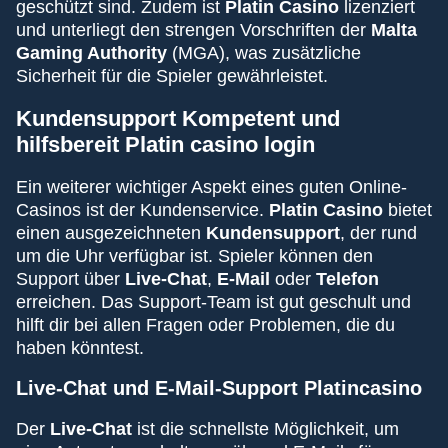
geschützt sind. Zudem ist
Platin Casino
lizenziert
und unterliegt den strengen Vorschriften der
Malta
Gaming Authority
(MGA), was zusätzliche
Sicherheit für die Spieler gewährleistet.
Kundensupport Kompetent und
hilfsbereit Platin casino login
Ein weiterer wichtiger Aspekt eines guten Online-
Casinos ist der Kundenservice.
Platin Casino
bietet
einen ausgezeichneten
Kundensupport
, der rund
um die Uhr verfügbar ist. Spieler können den
Support über
Live-Chat
,
E-Mail
oder
Telefon
erreichen. Das Support-Team ist gut geschult und
hilft dir bei allen Fragen oder Problemen, die du
haben könntest.
Live-Chat und E-Mail-Support Platincasino
Der
Live-Chat
ist die schnellste Möglichkeit, um