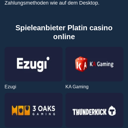
Zahlungsmethoden wie auf dem Desktop.
Spieleanbieter Platin casino
online
Ezugi
KA Gaming